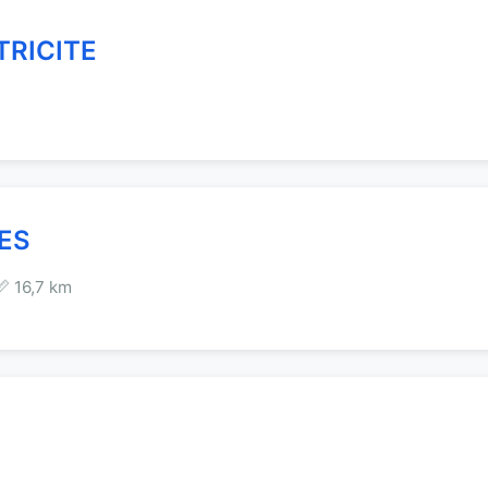
TRICITE
ES
📏 16,7 km