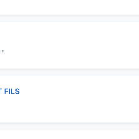
km
 FILS