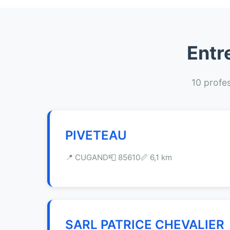
Entr
10 profes
PIVETEAU
📍 CUGAND
📮 85610
📏 6,1 km
SARL PATRICE CHEVALIER