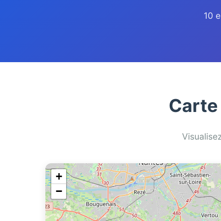
10 e
Carte
Visualise
+
−