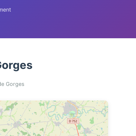
ement
Gorges
 de Gorges