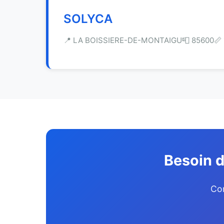
SOLYCA
📍 LA BOISSIERE-DE-MONTAIGU
📮 85600
📏
Besoin d
Com