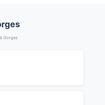
orges
s à Gorges