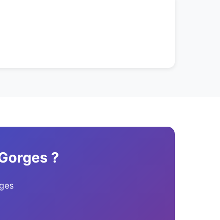
 Gorges ?
rges