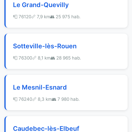
Le Grand-Quevilly
📮 76120
📏 7,9 km
👥 25 975 hab.
Sotteville-lès-Rouen
📮 76300
📏 8,1 km
👥 28 965 hab.
Le Mesnil-Esnard
📮 76240
📏 8,3 km
👥 7 980 hab.
Caudebec-lès-Elbeuf