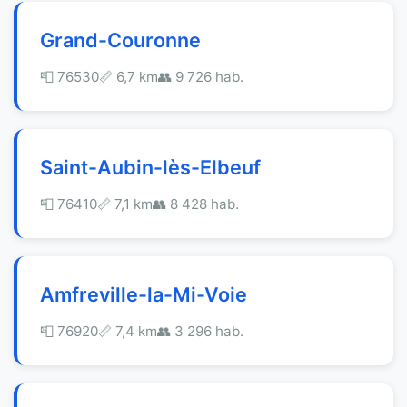
Grand-Couronne
📮 76530
📏 6,7 km
👥 9 726 hab.
Saint-Aubin-lès-Elbeuf
📮 76410
📏 7,1 km
👥 8 428 hab.
Amfreville-la-Mi-Voie
📮 76920
📏 7,4 km
👥 3 296 hab.