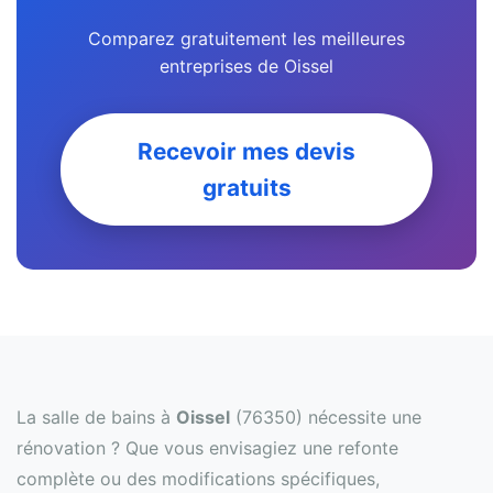
Comparez gratuitement les meilleures
entreprises de Oissel
Recevoir mes devis
gratuits
La salle de bains à
Oissel
(76350) nécessite une
rénovation ? Que vous envisagiez une refonte
complète ou des modifications spécifiques,