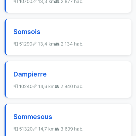
📮 10700
📏 13,3 km
👥 2 877 hab.
Somsois
📮 51290
📏 13,4 km
👥 2 134 hab.
Dampierre
📮 10240
📏 14,6 km
👥 2 940 hab.
Sommesous
📮 51320
📏 14,7 km
👥 3 699 hab.