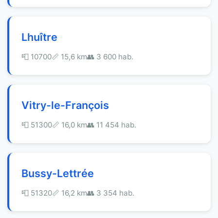
Lhuître
📮 10700
📏 15,6 km
👥 3 600 hab.
Vitry-le-François
📮 51300
📏 16,0 km
👥 11 454 hab.
Bussy-Lettrée
📮 51320
📏 16,2 km
👥 3 354 hab.