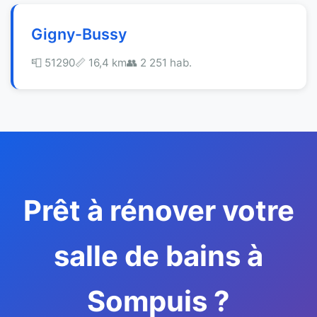
Gigny-Bussy
📮 51290
📏 16,4 km
👥 2 251 hab.
Prêt à rénover votre
salle de bains à
Sompuis ?