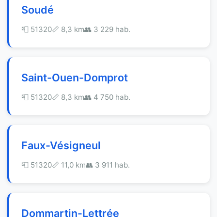
Soudé
📮 51320
📏 8,3 km
👥 3 229 hab.
Saint-Ouen-Domprot
📮 51320
📏 8,3 km
👥 4 750 hab.
Faux-Vésigneul
📮 51320
📏 11,0 km
👥 3 911 hab.
Dommartin-Lettrée