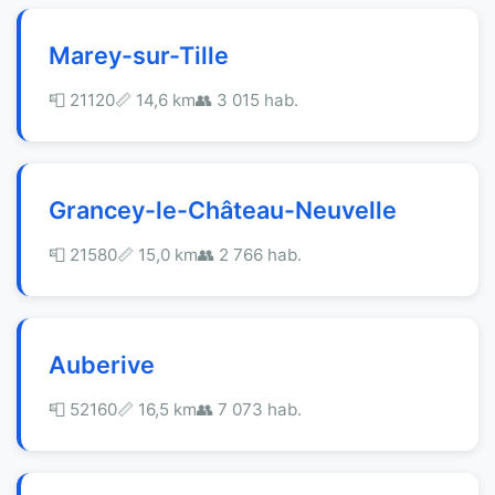
Marey-sur-Tille
📮 21120
📏 14,6 km
👥 3 015 hab.
Grancey-le-Château-Neuvelle
📮 21580
📏 15,0 km
👥 2 766 hab.
Auberive
📮 52160
📏 16,5 km
👥 7 073 hab.