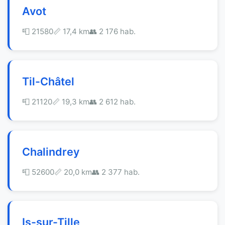
Avot
📮 21580
📏 17,4 km
👥 2 176 hab.
Til-Châtel
📮 21120
📏 19,3 km
👥 2 612 hab.
Chalindrey
📮 52600
📏 20,0 km
👥 2 377 hab.
Is-sur-Tille