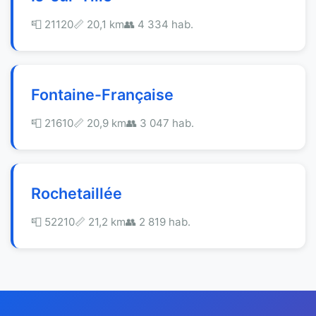
📮 21120
📏 20,1 km
👥 4 334 hab.
Fontaine-Française
📮 21610
📏 20,9 km
👥 3 047 hab.
Rochetaillée
📮 52210
📏 21,2 km
👥 2 819 hab.