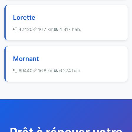
Lorette
📮 42420
📏 16,7 km
👥 4 817 hab.
Mornant
📮 69440
📏 16,8 km
👥 6 274 hab.