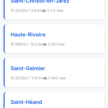
Saint-Christo-en-Jarez
📮 42320
📏 9,9 km
👥 2 211 hab.
Haute-Rivoire
📮 69610
📏 10,5 km
👥 2 051 hab.
Saint-Galmier
📮 42330
📏 11,6 km
👥 5 842 hab.
Saint-Héand