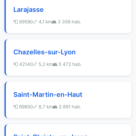
Larajasse
📮 69590
📏 4,1 km
👥 3 356 hab.
Chazelles-sur-Lyon
📮 42140
📏 5,2 km
👥 5 472 hab.
Saint-Martin-en-Haut
📮 69850
📏 8,7 km
👥 3 891 hab.