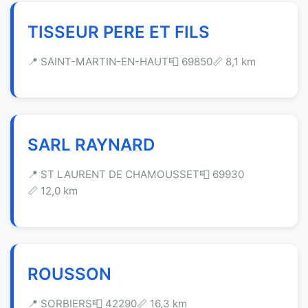
TISSEUR PERE ET FILS
📍 SAINT-MARTIN-EN-HAUT
📮 69850
📏 8,1 km
SARL RAYNARD
📍 ST LAURENT DE CHAMOUSSET
📮 69930
📏 12,0 km
ROUSSON
📍 SORBIERS
📮 42290
📏 16,3 km