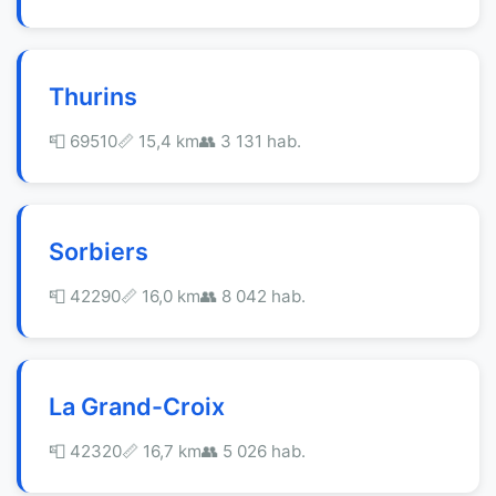
Thurins
📮 69510
📏 15,4 km
👥 3 131 hab.
Sorbiers
📮 42290
📏 16,0 km
👥 8 042 hab.
La Grand-Croix
📮 42320
📏 16,7 km
👥 5 026 hab.