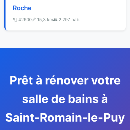
Roche
📮 42600
📏 15,3 km
👥 2 297 hab.
Prêt à rénover votre
salle de bains à
Saint-Romain-le-Puy