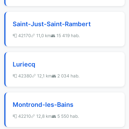
Saint-Just-Saint-Rambert
📮 42170
📏 11,0 km
👥 15 419 hab.
Luriecq
📮 42380
📏 12,1 km
👥 2 034 hab.
Montrond-les-Bains
📮 42210
📏 12,8 km
👥 5 550 hab.