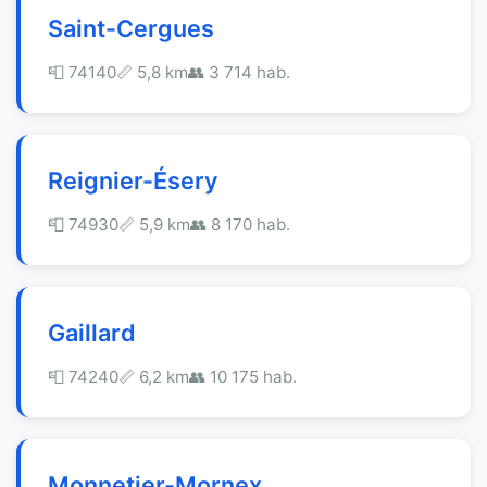
Saint-Cergues
📮 74140
📏 5,8 km
👥 3 714 hab.
Reignier-Ésery
📮 74930
📏 5,9 km
👥 8 170 hab.
Gaillard
📮 74240
📏 6,2 km
👥 10 175 hab.
Monnetier-Mornex