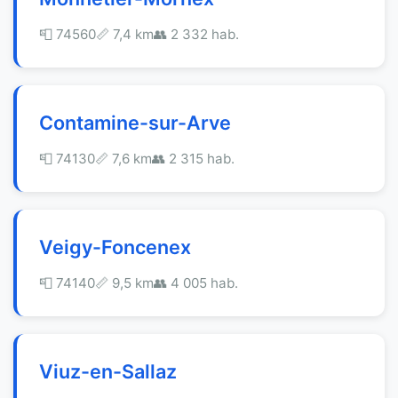
📮 74560
📏 7,4 km
👥 2 332 hab.
Contamine-sur-Arve
📮 74130
📏 7,6 km
👥 2 315 hab.
Veigy-Foncenex
📮 74140
📏 9,5 km
👥 4 005 hab.
Viuz-en-Sallaz