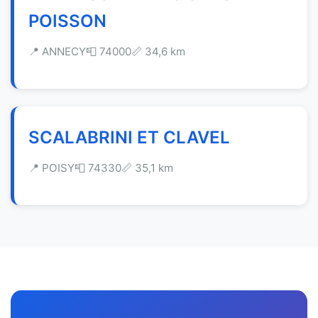
POISSON
📍 ANNECY
📮 74000
📏 34,6 km
SCALABRINI ET CLAVEL
📍 POISY
📮 74330
📏 35,1 km