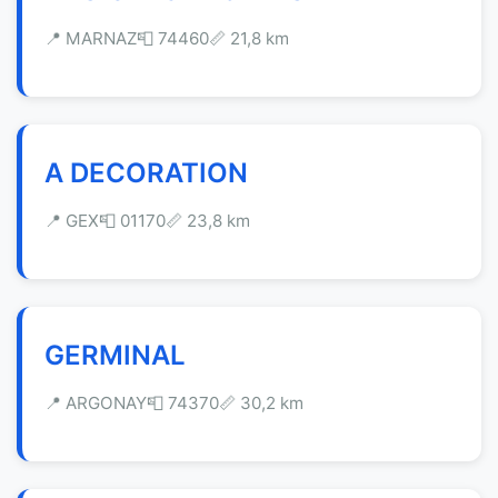
📍 MARNAZ
📮 74460
📏 21,8 km
A DECORATION
📍 GEX
📮 01170
📏 23,8 km
GERMINAL
📍 ARGONAY
📮 74370
📏 30,2 km