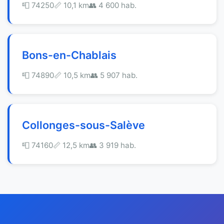
📮 74250
📏 10,1 km
👥 4 600 hab.
Bons-en-Chablais
📮 74890
📏 10,5 km
👥 5 907 hab.
Collonges-sous-Salève
📮 74160
📏 12,5 km
👥 3 919 hab.